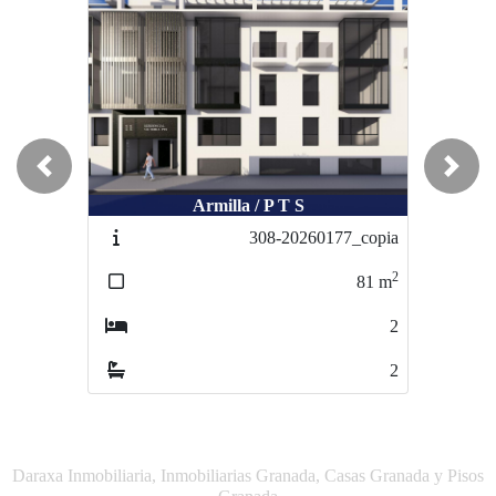
Previous
Next
Armilla / P T S
Armilla / P T S
308-20260177_copia
308-20260178_copia_copia
2
2
81
m
51
m
2
1
2
1
Daraxa Inmobiliaria, Inmobiliarias Granada, Casas Granada y Pisos