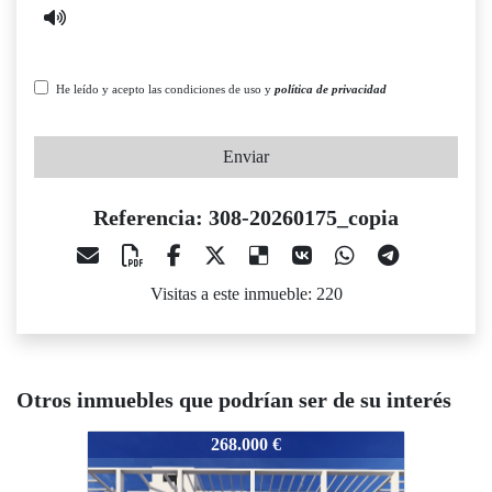
He leído y acepto las condiciones de uso y
política de privacidad
Enviar
Referencia: 308-20260175_copia
Visitas a este inmueble: 220
Otros inmuebles que podrían ser de su interés
308-20260175_copia
308-20260175_copia
308-202
268.000 €
196.000 €