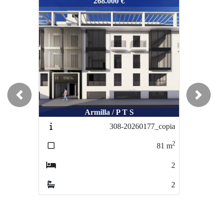
297-20250367
268.000 €
Previous
Next
Armilla / P T S
308-20260177_copia
2
81
m
2
2